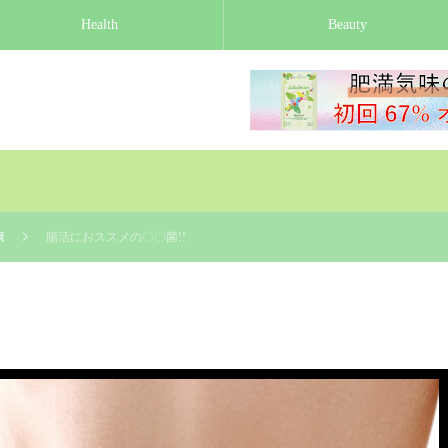
Health
Beauty
康
腸活におススメの〇〇菌!!