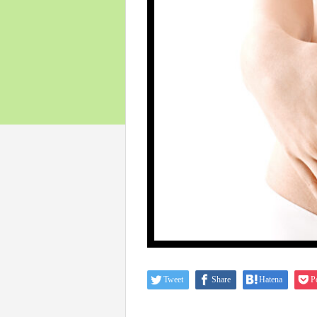
Tweet
Share
Hatena
P