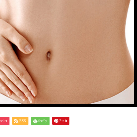
ocket
RSS
feedly
Pin it